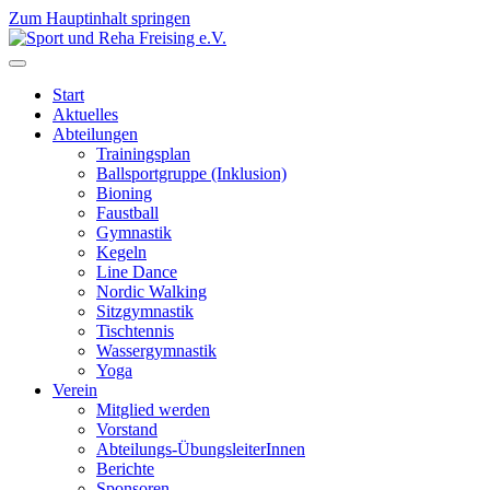
Zum Hauptinhalt springen
Start
Aktuelles
Abteilungen
Trainingsplan
Ballsportgruppe (Inklusion)
Bioning
Faustball
Gymnastik
Kegeln
Line Dance
Nordic Walking
Sitzgymnastik
Tischtennis
Wassergymnastik
Yoga
Verein
Mitglied werden
Vorstand
Abteilungs-ÜbungsleiterInnen
Berichte
Sponsoren